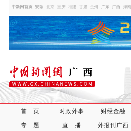
中新网首页
安徽
北京
重庆
福建
甘肃
贵州
广东
广西
海
首 页
时政外事
财经金融
专 题
直 播
外报刊广西