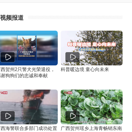
视频报道
广西贺州2只警犬光荣退役，
科普暖边境 童心向未来
感谢狗狗们的忠诚和奉献
广西海警联合多部门成功处置
广西贺州瑶乡上海青畅销东南