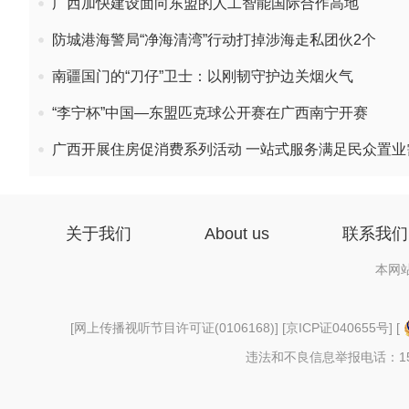
广西加快建设面向东盟的人工智能国际合作高地
防城港海警局“净海清湾”行动打掉涉海走私团伙2个
南疆国门的“刀仔”卫士：以刚韧守护边关烟火气
“李宁杯”中国—东盟匹克球公开赛在广西南宁开赛
广西开展住房促消费系列活动 一站式服务满足民众置业
关于我们
About us
联系我们
本网
[
网上传播视听节目许可证(0106168)
] [
京ICP证040655号
] [
违法和不良信息举报电话：156997