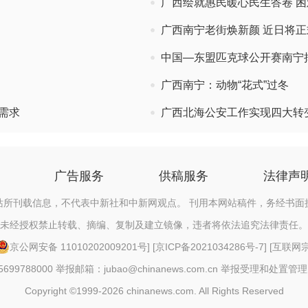
广西绘就惠民暖心民生答卷 
广西南宁老街焕新颜 近日将
中国—东盟匹克球公开赛南宁
广西南宁：动物“花式”过冬
需求
广西北海公安工作实现四大转变
广告服务
供稿服务
法律声
站所刊载信息，不代表中新社和中新网观点。 刊用本网站稿件，务经书面
未经授权禁止转载、摘编、复制及建立镜像，违者将依法追究法律责任。
京公网安备 11010202009201号
] [
京ICP备2021034286号-7
] [
互联网宗教
88000 举报邮箱：jubao@chinanews.com.cn
举报受理和处置管理
Copyright ©1999-2026 chinanews.com. All Rights Reserved