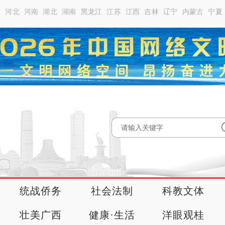
南
河北
河南
湖北
湖南
黑龙江
江苏
江西
吉林
辽宁
内蒙古
宁夏
统战侨务
社会法制
科教文体
壮美广西
健康·生活
洋眼观桂