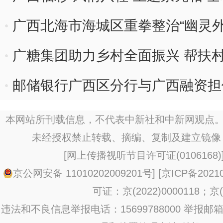
广西北海市海城区重拳整治“幽灵外
广糖集团助力乡村全面振兴 帮扶
村
邮储银行广西区分行与广西融资担
协议
本网站所刊载信息，不代表中新社和中新网观点。
未经授权禁止转载、摘编、复制及建立镜像
[
网上传播视听节目许可证(0106168)
京公网安备 11010202009201号
] [
京ICP备20210
可证：京(2022)0000118；京(2
违法和不良信息举报电话：15699788000 举报邮箱：jub