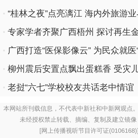
“桂林之夜”点亮漓江 海内外旅游
专家学者齐聚广西梧州 探讨再生
径
广西打造“医保影像云” 为民众就医
柳州震后安置点飘出蛋糕香 受灾儿
老挝“六七”学校校友共话老中情谊
本网站所刊载信息，不代表中新社和中新网观点。
未经授权禁止转载、摘编、复制及建立镜像
[
网上传播视听节目许可证(0106168)