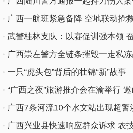
广西陆川警方通报一起持刀伤人案
获
广西一航班紧急备降 空地联动抢
武警桂林支队：以赛促训强本领 
广西崇左警方全链条摧毁一走私冻
一只“虎头包”背后的壮锦“新”故事
“广西之夜”旅游推介会在渝举行 
广西7条河流10个水文站出现超警
广西兴业县快速响应群众诉求 农