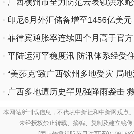
出海
广西横州市全力防范云表镇洪水蛇
印尼6月外汇储备增至1456亿美
菲律宾通胀率连续四个月高于官方
平陆运河平稳度汛 防汛体系经受
“美莎克”致广西钦州多地受灾 局
广西多地遭历史罕见强降雨袭击 
本网站所刊载信息，不代表中新社和中新网观点。
未经授权禁止转载、摘编、复制及建立镜像
[
网上传播视听节目许可证(0106168)