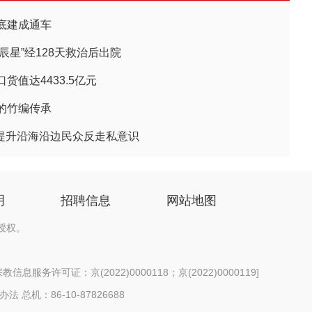
底建成通车
小辰星”经128天救治后出院
值达4433.5亿元
的竹编传承
 提升沿海沿边民众反走私意识
明
招聘信息
网站地图
授权。
信息服务许可证：京(2022)0000118；京(2022)0000119
]
办法
总机：86-10-87826688