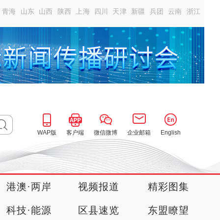
青海
山东
山西
陕西
上海
四川
天津
新疆
兵团
云南
浙江
WAP版
客户端
微信微博
企业邮箱
English
港澳·两岸
视频报道
精彩图集
科技·能源
区县速览
东盟瞭望