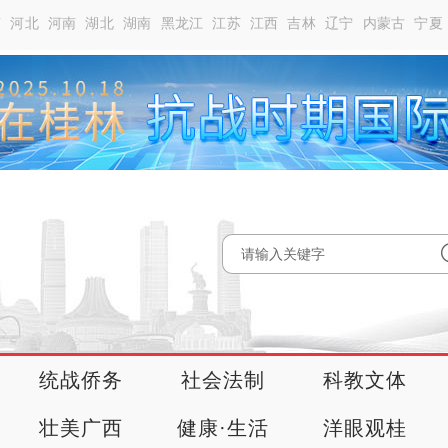
南
河北
河南
湖北
湖南
黑龙江
江苏
江西
吉林
辽宁
内蒙古
宁夏
统战侨务
社会法制
科教文体
壮美广西
健康·生活
洋眼观桂