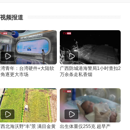
视频报道
台湾青年：台湾硬件+大陆软
广西防城港海警局1小时查扣2
件角逐更大市场
万余条走私香烟
西北海沃野“丰”景 满目金黄
出生体重仅255克 超早产