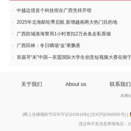
中越边境首个科技馆在广西凭祥开馆
2025年北海邮轮季启航 新增越南两大热门目的地
广西防城港海警局1小时查扣2万余条走私香烟
广西田林：冬日晒场“金”果飘香
首届寻“未”中国—东盟国际大学生创意短视频大赛在南
关于我们
About us
联系我们
本网
[
网上传播视听节目许可证(0106168)
] [
京ICP证040655号
] [
违法和不良信息举报电话：156997