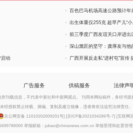
百色巴马机场高速公路预计年
出生体重仅255克 超早产儿“
前三季度广西友谊关口岸进出口货
深山篾匠的坚守：龚厚友与他
宁启动
广西开展反走私“进村屯”宣传
广告服务
供稿服务
法律声
站所刊载信息，不代表中新社和中新网观点。 刊用本网站稿件，务经书面
未经授权禁止转载、摘编、复制及建立镜像，违者将依法追究法律责任。
京公网安备 11010202009201号
] [
京ICP备2021034286号-7
] [
互联网宗教
88000 举报邮箱：jubao@chinanews.com.cn
举报受理和处置管理