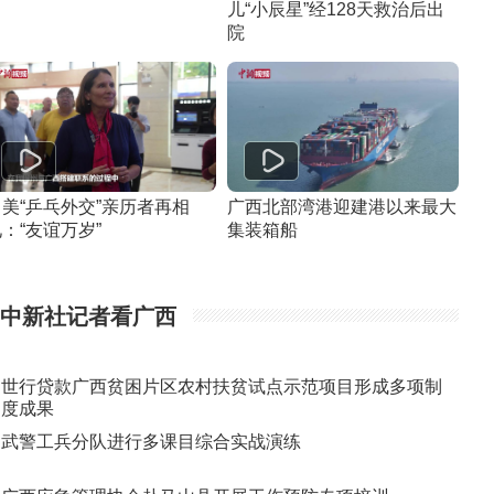
儿“小辰星”经128天救治后出
院
中美“乒乓外交”亲历者再相
广西北部湾港迎建港以来最大
：“友谊万岁”
集装箱船
中新社记者看广西
世行贷款广西贫困片区农村扶贫试点示范项目形成多项制
度成果
武警工兵分队进行多课目综合实战演练