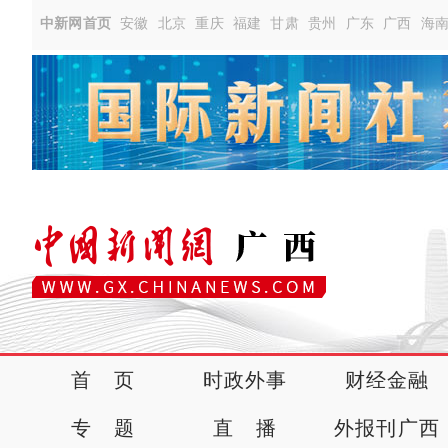
中新网首页
安徽
北京
重庆
福建
甘肃
贵州
广东
广西
海
首 页
时政外事
财经金融
专 题
直 播
外报刊广西