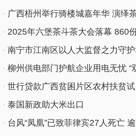
广西梧州举行骑楼城嘉年华 演绎
2025年六堡茶斗茶大会落幕 860
南宁市江南区以人大监督之力守护幸
柳州供电部门护航企业用电无忧 “双
世行贷款广西贫困片区农村扶贫试
成果
泰国新政助大米出口
台风“凤凰”已致菲律宾27人死亡 逾