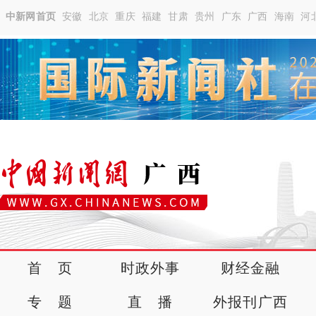
中新网首页
安徽
北京
重庆
福建
甘肃
贵州
广东
广西
海南
河
首 页
时政外事
财经金融
专 题
直 播
外报刊广西