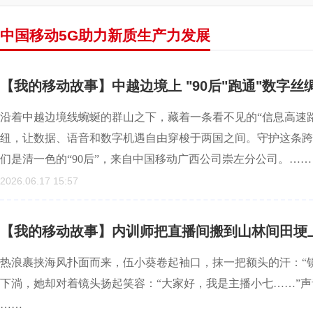
中国移动5G助力新质生产力发展
【我的移动故事】中越边境上 "90后"跑通"数字丝
沿着中越边境线蜿蜒的群山之下，藏着一条看不见的“信息高速路
纽，让数据、语音和数字机遇自由穿梭于两国之间。守护这条跨
们是清一色的“90后”，来自中国移动广西公司崇左分公司。……
2026.06.17 15:57
【我的移动故事】内训师把直播间搬到山林间田埂
热浪裹挟海风扑面而来，伍小葵卷起袖口，抹一把额头的汗：“镜
下淌，她却对着镜头扬起笑容：“大家好，我是主播小七……”
……