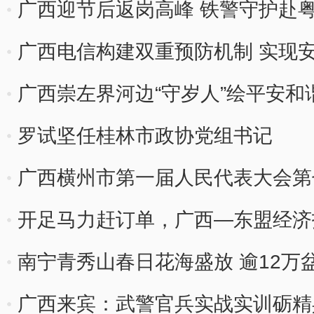
广西迎节后返岗高峰 铁警守护赴粤
广西电信构建双重预防机制 实现安
广西崇左界河边“守岁人”绘平安和
罗试坚任桂林市政协党组书记
广西横州市第一届人民代表大会第
开足马力赶订单，广西—东盟经济
度”
南宁青秀山春日花海盛放 逾12万
广西来宾：武警官兵实战实训砺精