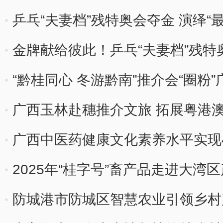
乒乓“夫妻档”残特奥会夺金 演绎“
金牌献给彼此！乒乓“夫妻档”残特
“黔桂同心 冬游黔南”推介会“圈粉
广西玉林赴穗推介文旅 拓展粤港
广西中医药健康文化素养水平实现
2025年“桂字号”畜产品走进大
行
防城港市防城区智慧农业引领乡村