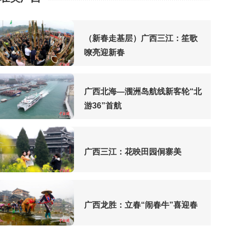
（新春走基层）广西三江：笙歌
嘹亮迎新春
广西北海—涠洲岛航线新客轮“北
游36”首航
广西三江：花映田园侗寨美
广西龙胜：立春“闹春牛”喜迎春