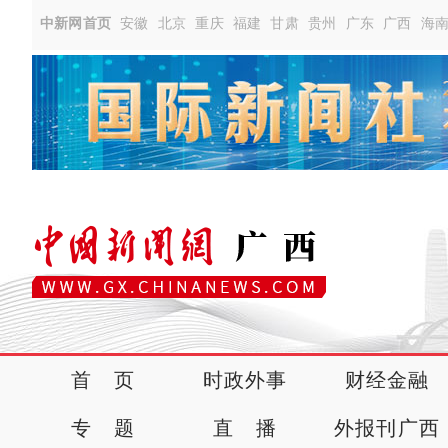
中新网首页
安徽
北京
重庆
福建
甘肃
贵州
广东
广西
海
首 页
时政外事
财经金融
专 题
直 播
外报刊广西