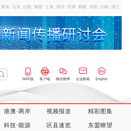
青海
山东
山西
陕西
上海
四川
天津
新疆
兵团
云南
浙江
WAP版
客户端
微信微博
企业邮箱
English
港澳·两岸
视频报道
精彩图集
科技·能源
区县速览
东盟瞭望