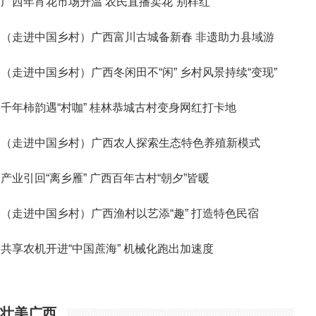
广西年宵花市场升温 农民直播卖花“别样红”
（走进中国乡村）广西富川古城备新春 非遗助力县域游
（走进中国乡村）广西冬闲田不“闲” 乡村风景持续“变现”
千年柿韵遇“村咖” 桂林恭城古村变身网红打卡地
（走进中国乡村）广西农人探索生态特色养殖新模式
产业引回“离乡雁” 广西百年古村“朝夕”皆暖
（走进中国乡村）广西渔村以艺添“趣” 打造特色民宿
共享农机开进“中国蔗海” 机械化跑出加速度
壮美广西