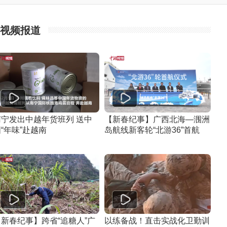
视频报道
南宁发出中越年货班列 送中
【新春纪事】广西北海—涠洲
“年味”赴越南
岛航线新客轮“北游36”首航
【新春纪事】跨省“追糖人”广
以练备战！直击实战化卫勤训