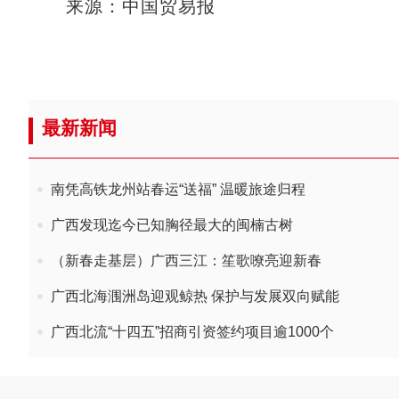
来源：中国贸易报
最新新闻
南凭高铁龙州站春运“送福” 温暖旅途归程
广西发现迄今已知胸径最大的闽楠古树
（新春走基层）广西三江：笙歌嘹亮迎新春
广西北海涠洲岛迎观鲸热 保护与发展双向赋能
广西北流“十四五”招商引资签约项目逾1000个