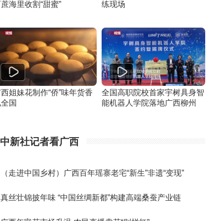
蔗海里收割“甜蜜”
练现场
广西姐妹花制作“侨”味年货香
全国高职院校首家宇树具身智
飘全国
能机器人学院落地广西柳州
中新社记者看广西
（走进中国乡村）广西百年瑶寨老宅“新生”非遗“变现”
真丝壮锦披年味 “中国丝绸新都”构建高端桑蚕产业链