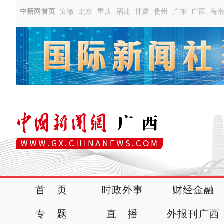
中新网首页
安徽
北京
重庆
福建
甘肃
贵州
广东
广西
海
首 页
时政外事
财经金融
专 题
直 播
外报刊广西