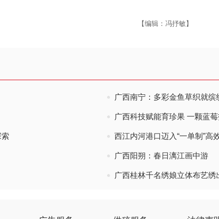
【编辑：冯抒敏】
广西南宁：多彩金鱼草织就缤
广西科技赋能育珍果 一颗蓝莓
探索
西江内河港口迈入“一单制”高
广西阳朔：春日漓江画中游
广西桂林千名绣娘立体布艺绣出