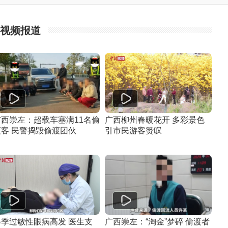
视频报道
广西崇左：超载车塞满11名偷
广西柳州春暖花开 多彩景色
渡客 民警捣毁偷渡团伙
引市民游客赞叹
春季过敏性眼病高发 医生支
广西崇左：“淘金”梦碎 偷渡者