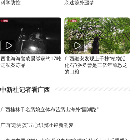
招科学防控
亲述境外噩梦
广西北海海警凌晨缴获约17吨
广西融安发现上千株“植物活
涉走私案冻品
化石”桫椤 曾是三亿年前恐龙
的口粮
中新社记者看广西
广西桂林千名绣娘立体布艺绣出海外“国潮路”
广西“老男孩”匠心织就壮锦新潮梦