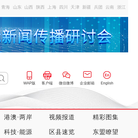
青海
山东
山西
陕西
上海
四川
天津
新疆
兵团
云南
浙江
WAP版
客户端
微信微博
企业邮箱
English
港澳·两岸
视频报道
精彩图集
科技·能源
区县速览
东盟瞭望