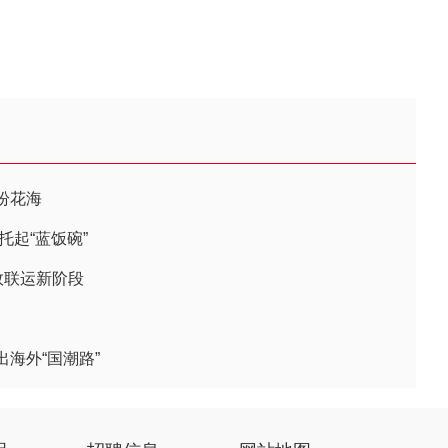
纷花海
托起“蓝饭碗”
效联运新阶段
海外“国潮路”