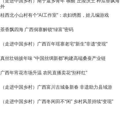
（走进中国乡村）南宁返乡青年“唤醒”丘陵沃土 种瓜香飘海
外
桂西北小山村有个“AI工作室”：农妇绣图，娃儿编游戏
茶香飘四海 广西侗寨解锁“绿富”密码
（走进中国乡村）广西百年瑶寨老宅“新生”非遗“变现”
真丝壮锦披年味 “中国丝绸新都”构建高端桑蚕产业链
广西年宵花市场升温 农民直播卖花“别样红”
（走进中国乡村）广西富川古城备新春 非遗助力县域游
（走进中国乡村）广西冬闲田不“闲” 乡村风景持续“变现”