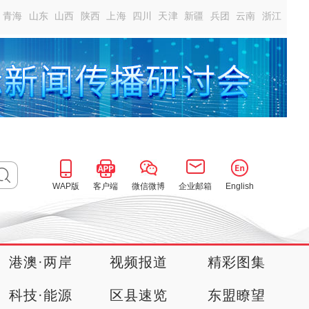
青海
山东
山西
陕西
上海
四川
天津
新疆
兵团
云南
浙江
WAP版
客户端
微信微博
企业邮箱
English
港澳·两岸
视频报道
精彩图集
科技·能源
区县速览
东盟瞭望