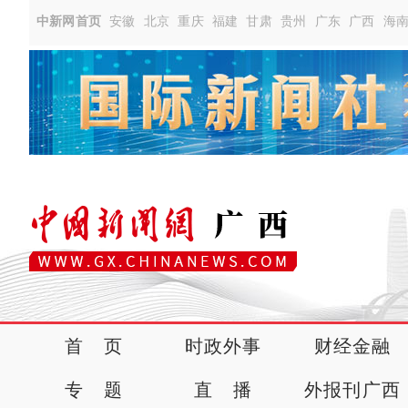
中新网首页
安徽
北京
重庆
福建
甘肃
贵州
广东
广西
海
首 页
时政外事
财经金融
专 题
直 播
外报刊广西