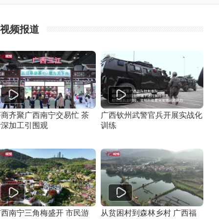
视频报道
茶商齐聚广西南宁交易忙 茶
广西钦州武警官兵开展实战化
叶深加工引围观
训练
广西南宁三角梅盛开 市民游
从贫困村到森林乡村 广西福