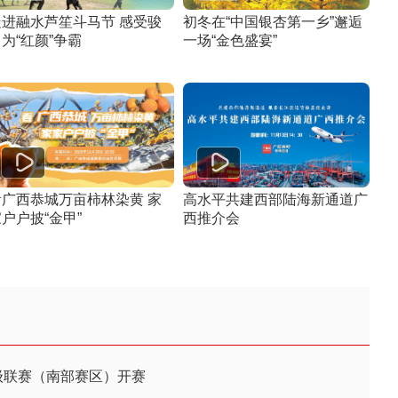
走进融水芦笙斗马节 感受骏
初冬在“中国银杏第一乡”邂逅
为“红颜”争霸
一场“金色盛宴”
看广西恭城万亩柿林染黄 家
高水平共建西部陆海新通道广
户户披“金甲”
西推介会
级联赛（南部赛区）开赛