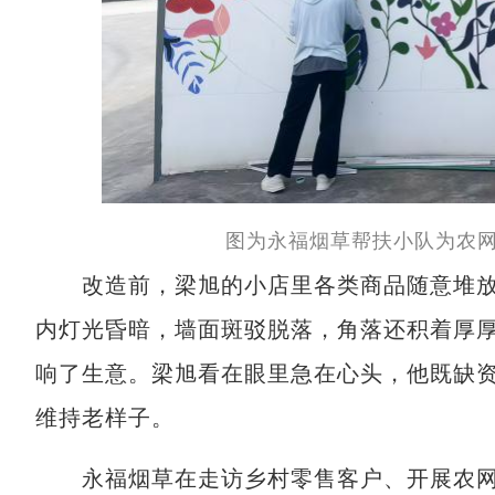
图为永福烟草帮扶小队为农
改造前，梁旭的小店里各类商品随意堆放
内灯光昏暗，墙面斑驳脱落，角落还积着厚
响了生意。梁旭看在眼里急在心头，他既缺
维持老样子。
永福烟草在走访乡村零售客户、开展农网建