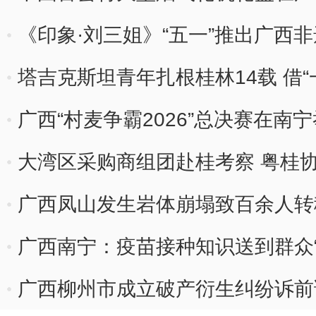
《印象·刘三姐》“五一”推出广西
塔吉克斯坦青年扎根桂林14载 借
梁
广西“村麦争霸2026”总决赛在南宁
大湾区采购商组团赴桂考察 粤桂
广西凤山发生岩体崩塌致百余人转
展开
广西南宁：疫苗接种知识送到群众“
广西柳州市成立破产衍生纠纷诉前