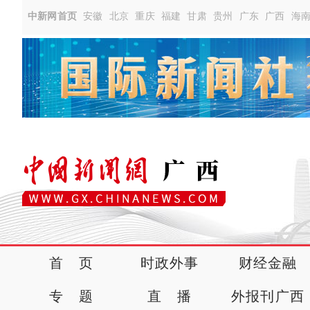
中新网首页
安徽
北京
重庆
福建
甘肃
贵州
广东
广西
海
首 页
时政外事
财经金融
专 题
直 播
外报刊广西