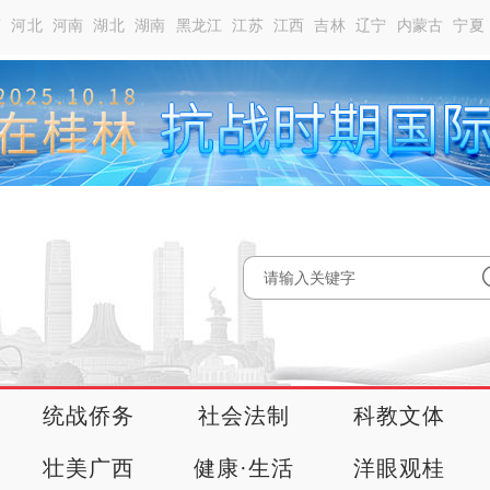
南
河北
河南
湖北
湖南
黑龙江
江苏
江西
吉林
辽宁
内蒙古
宁夏
统战侨务
社会法制
科教文体
壮美广西
健康·生活
洋眼观桂