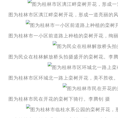
图为桂林市区漓江畔栾树开花，形成一道亮丽的
图为桂林市一小区前道路上种植的栾树开花，绚丽
图为民众在桂林解放桥头拍摄盛开的栾树花。李腾
图为桂林市区环城北一路上栾树开花，美不胜收。
图为桂林市民在开花的栾树下骑行。李腾钊 摄