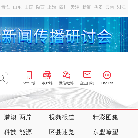
青海
山东
山西
陕西
上海
四川
天津
新疆
兵团
云南
浙江
WAP版
客户端
微信微博
企业邮箱
English
港澳·两岸
视频报道
精彩图集
科技·能源
区县速览
东盟瞭望