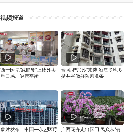
视频报道
广西一医院“减脂餐”上线外卖
台风“桦加沙”来袭 沿海多地多
注重口感、健康平衡
措并举做好防风准备
形象片发布！中国—东盟医疗
广西花卉走出国门 民众从“有