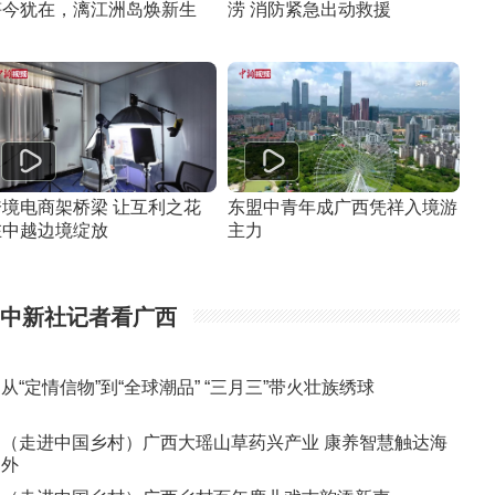
笋今犹在，漓江洲岛焕新生
涝 消防紧急出动救援
跨境电商架桥梁 让互利之花
东盟中青年成广西凭祥入境游
在中越边境绽放
主力
中新社记者看广西
从“定情信物”到“全球潮品” “三月三”带火壮族绣球
（走进中国乡村）广西大瑶山草药兴产业 康养智慧触达海
外