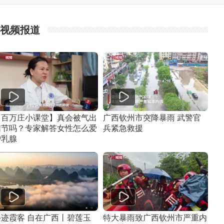
视频报道
【百万庄小课堂】真会被气出
广西钦州市突降暴雨 武警官
结节吗？专家解答女性怎么爱
兵紧急救援
护乳腺
寻迹霞客 自在广西丨碧莲玉
特大暴雨致广西钦州市严重内