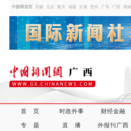
中新网首页
安徽
北京
重庆
福建
甘肃
贵州
广东
广西
海
首 页
时政外事
财经金融
专 题
直 播
外报刊广西