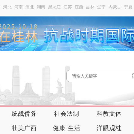
南
河北
河南
湖北
湖南
黑龙江
江苏
江西
吉林
辽宁
内蒙古
宁夏
统战侨务
社会法制
科教文体
壮美广西
健康·生活
洋眼观桂