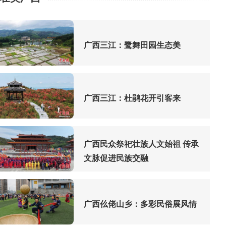
广西三江：鹭舞田园生态美
广西三江：杜鹃花开引客来
广西民众祭祀壮族人文始祖 传承
文脉促进民族交融
广西仫佬山乡：多彩民俗展风情