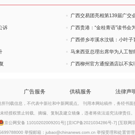
广西交易团亮相第139届广交
公诉
广西贵港：“金桂青语”读书会
广西侨乡岑溪水汶镇：小叶子育
升
马来西亚总理出席华为人工智
复
广西柳州官方通报酒店以不实
广告服务
供稿服务
法律声
站所刊载信息，不代表中新社和中新网观点。 刊用本网站稿件，务经书面
未经授权禁止转载、摘编、复制及建立镜像，违者将依法追究法律责任。
京公网安备 11010202009201号
] [
京ICP备2021034286号-7
] [
互联网宗教
88000 举报邮箱：jubao@chinanews.com.cn
举报受理和处置管理