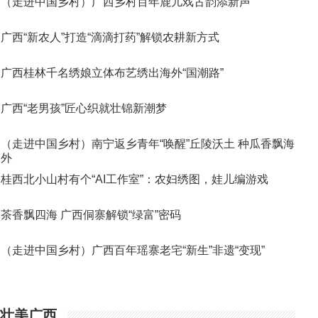
（走进中国乡村）广西乡村百年鹿儿戏古韵添新声
广西“新农人”打造“滴滴打药”解锁农耕新方式
广西桂林千名绣娘立体布艺绣出海外“国潮路”
广西“老男孩”匠心织就壮锦新潮梦
（走进中国乡村）南宁返乡青年“唤醒”丘陵沃土 种瓜香飘海
外
桂西北小山村有个“AI工作室”：农妇绣图，娃儿编游戏
茶香飘四海 广西侗寨解锁“绿富”密码
（走进中国乡村）广西百年瑶寨老宅“新生”非遗“变现”
壮美广西