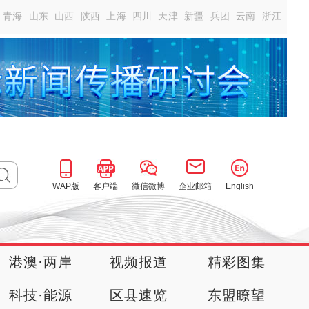
青海
山东
山西
陕西
上海
四川
天津
新疆
兵团
云南
浙江
WAP版
客户端
微信微博
企业邮箱
English
港澳·两岸
视频报道
精彩图集
科技·能源
区县速览
东盟瞭望