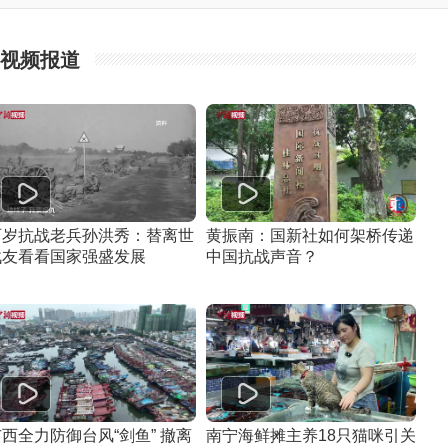
视频报道
百岁抗战老兵孙洪秀：替离世
黄振南：国新社如何架桥传递
战友看看国家强盛发展
中国抗战声音？
西全力防御台风“剑鱼” 撤离
南宁海鲜摊主养18只猫咪引关