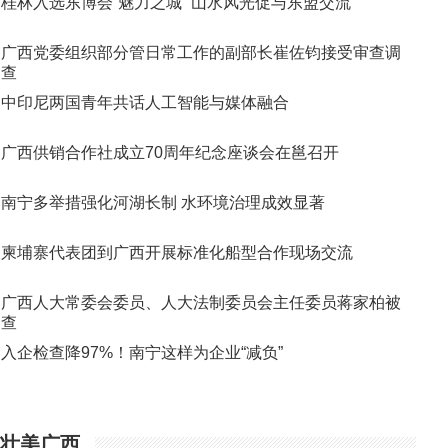
桂林入选东博会“魅力之城” 山水风光促与东盟交流
广西党委组织部分管日常工作的副部长崔佐钧接受审查调
查
中印尼两国青年共话人工智能与媒体融合
广西供销合作社成立70周年纪念座谈会在邕召开
南宁多举措强化河湖长制 水环境治理成效显著
柬埔寨代表团到广西开展标准化船型合作现场交流
广西人大常委会委员、人大法制委员会主任委员蒋家柏被
查
入企检查降97%！南宁这样为企业“减负”
壮美广西