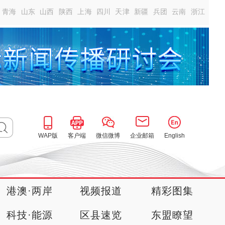
青海
山东
山西
陕西
上海
四川
天津
新疆
兵团
云南
浙江
WAP版
客户端
微信微博
企业邮箱
English
港澳·两岸
视频报道
精彩图集
科技·能源
区县速览
东盟瞭望