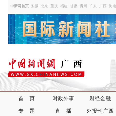
中新网首页
安徽
北京
重庆
福建
甘肃
贵州
广东
广西
海
首 页
时政外事
财经金融
专 题
直 播
外报刊广西