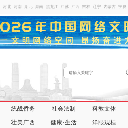
南
河北
河南
湖北
湖南
黑龙江
江苏
江西
吉林
辽宁
内蒙古
宁夏
统战侨务
社会法制
科教文体
壮美广西
健康·生活
洋眼观桂