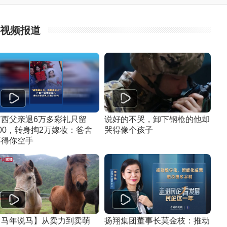
视频报道
广西父亲退6万多彩礼只留
说好的不哭，卸下钢枪的他却
00，转身掏2万嫁妆：爸舍
哭得像个孩子
不得你空手
【马年说马】从卖力到卖萌
扬翔集团董事长莫金枝：推动