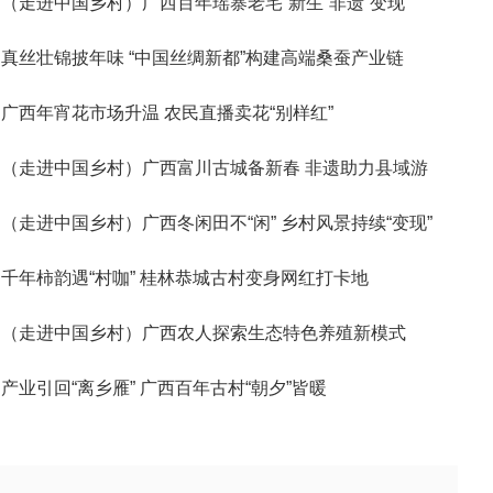
（走进中国乡村）广西百年瑶寨老宅“新生”非遗“变现”
真丝壮锦披年味 “中国丝绸新都”构建高端桑蚕产业链
广西年宵花市场升温 农民直播卖花“别样红”
（走进中国乡村）广西富川古城备新春 非遗助力县域游
（走进中国乡村）广西冬闲田不“闲” 乡村风景持续“变现”
千年柿韵遇“村咖” 桂林恭城古村变身网红打卡地
（走进中国乡村）广西农人探索生态特色养殖新模式
产业引回“离乡雁” 广西百年古村“朝夕”皆暖