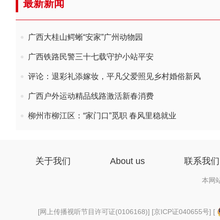
最新新闻
广西大桂山鳄蜥“安家”广州动物园
广西铁路民警三十七载守护小站平安
评论：退彩礼添嫁妆，平凡父爱照见乡村婚俗新风
广西户外运动精品线路激活新春消费
柳州市柳江区：“家门口”觅职 春风里稳就业
关于我们
About us
联系我们
本网
[
网上传播视听节目许可证(0106168)
] [
京ICP证040655号
] [