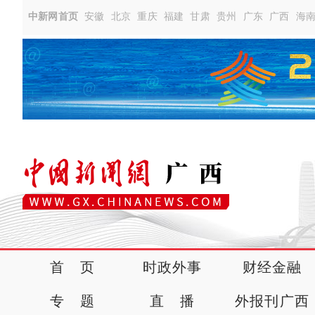
中新网首页
安徽
北京
重庆
福建
甘肃
贵州
广东
广西
海
首 页
时政外事
财经金融
专 题
直 播
外报刊广西