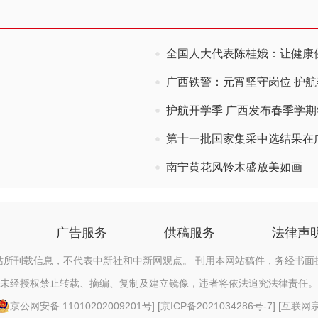
全国人大代表陈桂娥：让健康
广西铁警：元宵坚守岗位 护
护航开学季 广西发布春季学
第十一批国家集采中选结果在广
南宁黄花风铃木盛放美如画
广告服务
供稿服务
法律声
站所刊载信息，不代表中新社和中新网观点。 刊用本网站稿件，务经书面
未经授权禁止转载、摘编、复制及建立镜像，违者将依法追究法律责任。
京公网安备 11010202009201号
] [
京ICP备2021034286号-7
] [
互联网宗教