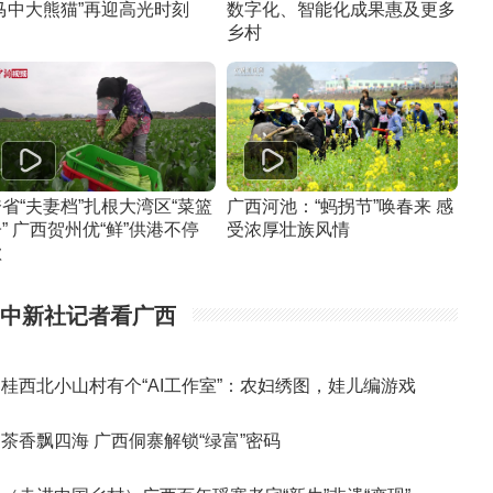
“马中大熊猫”再迎高光时刻
数字化、智能化成果惠及更多
乡村
省“夫妻档”扎根大湾区“菜篮
广西河池：“蚂拐节”唤春来 感
” 广西贺州优“鲜”供港不停
受浓厚壮族风情
歇
中新社记者看广西
桂西北小山村有个“AI工作室”：农妇绣图，娃儿编游戏
茶香飘四海 广西侗寨解锁“绿富”密码