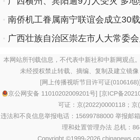
广西横州、宾阳逾9万人受灾 多
南侨机工眷属南宁联谊会成立30载
流
广西壮族自治区崇左市人大常委会
本网站所刊载信息，不代表中新社和中新网观点。
未经授权禁止转载、摘编、复制及建立镜像
[
网上传播视听节目许可证(0106168)
京公网安备 11010202009201号
] [
京ICP备20210
可证：京(2022)0000118；京(2
违法和不良信息举报电话：15699788000 举报邮箱：jub
理和处置管理办法
总机：86-1
Copyright ©1999-2026 chinanews.com