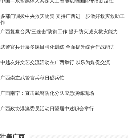
中国—东盟媒体人共探人工智能赋能国际传播新路径
多部门调拨中央救灾物资 支持广西进一步做好救灾救助工
作
广西复盘台风“三连击”防御工作 提升防灾减灾救灾能力
武警官兵开展多课目强化训练 全面提升综合作战能力
中越友好文艺交流活动在广西举行 以乐为媒促交流
广西崇左武警官兵秋日砺兵忙
广西南宁：直击武警防化分队应急演练现场
广西政协港澳委员活动日暨届中述职会举行
壮美广西