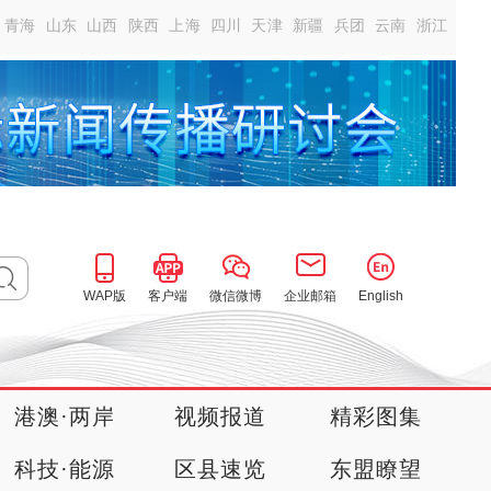
青海
山东
山西
陕西
上海
四川
天津
新疆
兵团
云南
浙江
WAP版
客户端
微信微博
企业邮箱
English
港澳·两岸
视频报道
精彩图集
科技·能源
区县速览
东盟瞭望