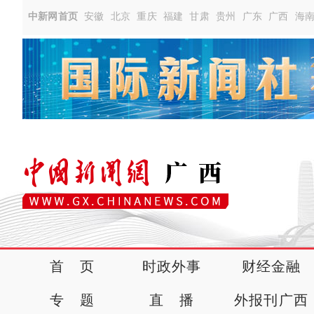
中新网首页
安徽
北京
重庆
福建
甘肃
贵州
广东
广西
海
首 页
时政外事
财经金融
专 题
直 播
外报刊广西