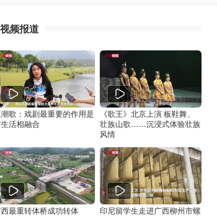
视频报道
王潮歌：戏剧最重要的作用是
《歌王》北京上演 板鞋舞、
与生活相融合
壮族山歌……沉浸式体验壮族
风情
广西最重转体桥成功转体
印尼留学生走进广西柳州市螺