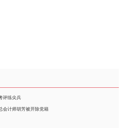
考评练尖兵
总会计师胡芳被开除党籍