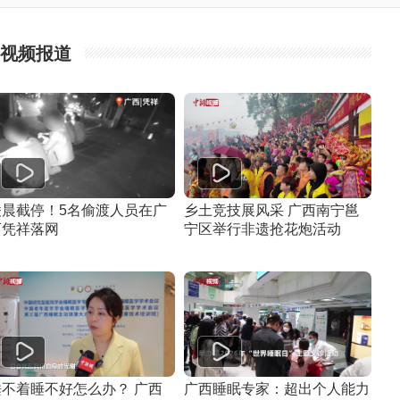
视频报道
凌晨截停！5名偷渡人员在广
乡土竞技展风采 广西南宁邕
西凭祥落网
宁区举行非遗抢花炮活动
睡不着睡不好怎么办？ 广西
广西睡眠专家：超出个人能力