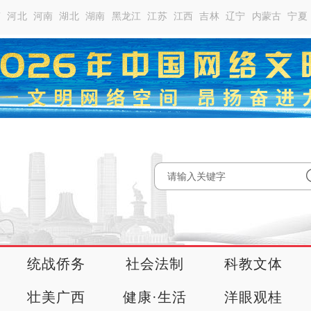
南
河北
河南
湖北
湖南
黑龙江
江苏
江西
吉林
辽宁
内蒙古
宁夏
统战侨务
社会法制
科教文体
壮美广西
健康·生活
洋眼观桂