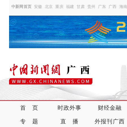
中新网首页
安徽
北京
重庆
福建
甘肃
贵州
广东
广西
海
首 页
时政外事
财经金融
专 题
直 播
外报刊广西