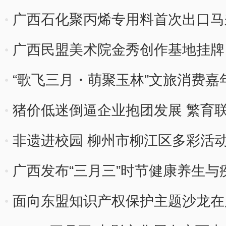
广西石化聚丙烯专用料首次出口马
广西民盟美术院金秀创作基地挂牌
“歌飞三月・萌聚玉林”文旅消费
幕
猪价低迷倒逼企业抱团发展 繁育
非遗进校园 柳州市柳江区多彩活动
广西发布“三月三”时节健康养生与
面向东盟知识产权保护主题沙龙在