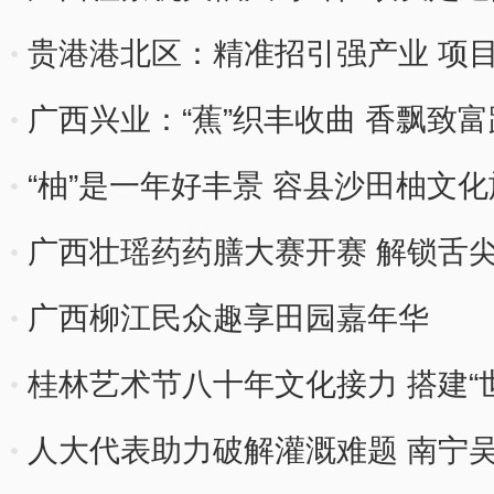
贵港港北区：精准招引强产业 项目
广西兴业：“蕉”织丰收曲 香飘致富
“柚”是一年好丰景 容县沙田柚文
广西壮瑶药药膳大赛开赛 解锁舌
广西柳江民众趣享田园嘉年华
桂林艺术节八十年文化接力 搭建“
人大代表助力破解灌溉难题 南宁