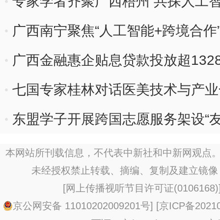
专家学者齐聚广西梧州 共探人工
广西南宁聚焦“人工智能+跨境合作
广西金融惠企贴息贷款投放超132
体
七国专家桂林对话医美技术与产业
东盟学子开展跨国志愿服务架设“友
本网站所刊载信息，不代表中新社和中新网观点。
未经授权禁止转载、摘编、复制及建立镜像
[
网上传播视听节目许可证(0106168)
京公网安备 11010202009201号
] [
京ICP备20210