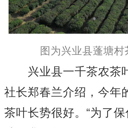
图为兴业县蓬塘村
兴业县一千茶农茶叶
社长郑春兰介绍，今年
茶叶长势很好。“为了