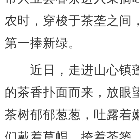
农时，穿梭于茶垄之间
第一捧新绿。
近日，走进山心镇蓬
的茶香扑面而来，放眼
茶树郁郁葱葱，吐露着
们戴着草帽，挎着茶篓