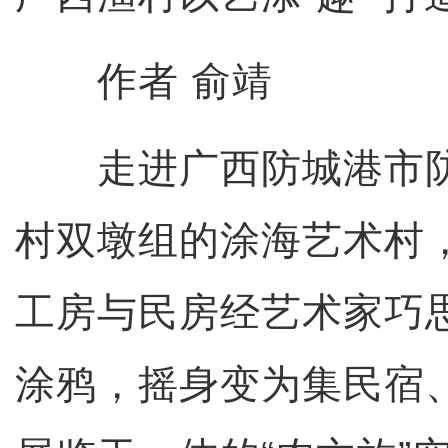
作者 俞靖
走进广西防城港市防
村双墩组的涂海艺术村
工房与民房经艺术家巧
涂鸦，摇身变为集民宿