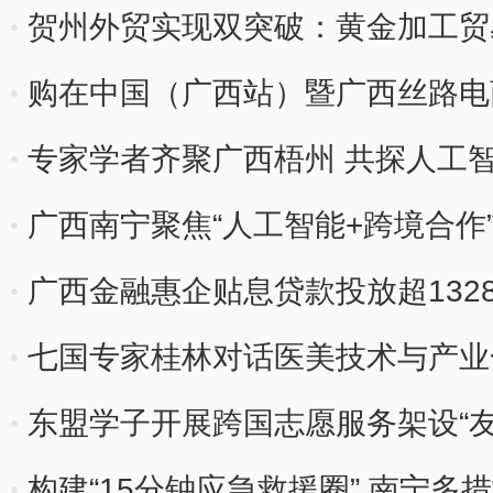
贺州外贸实现双突破：黄金加工贸易
热”
购在中国（广西站）暨广西丝路电
专家学者齐聚广西梧州 共探人工
广西南宁聚焦“人工智能+跨境合作
广西金融惠企贴息贷款投放超132
体
七国专家桂林对话医美技术与产业
东盟学子开展跨国志愿服务架设“友
构建“15分钟应急救援圈” 南宁多