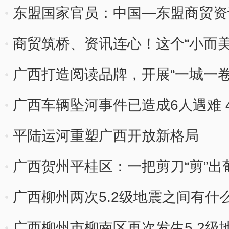
东盟国家官员：中国—东盟商贸资
商贸筑桥、资讯连心！这个“小而
盟？
广西打造阅读品牌，开展“一城一卷
广西车辆坠河事件已造成6人遇难 
平陆运河重塑广西开放新格局
广西贺州平桂区：一把剪刀“剪”出葡
广西柳州两次5.2级地震之间有什
广西柳州市柳南区再次发生5.2级