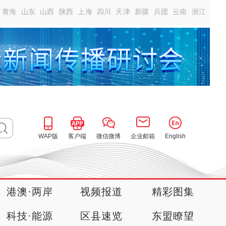
青海
山东
山西
陕西
上海
四川
天津
新疆
兵团
云南
浙江
WAP版
客户端
微信微博
企业邮箱
English
港澳·两岸
视频报道
精彩图集
科技·能源
区县速览
东盟瞭望