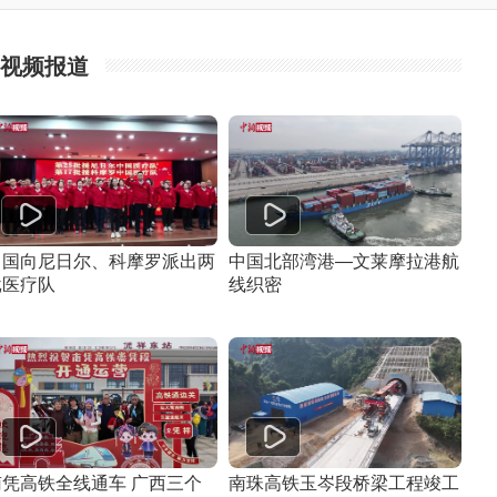
视频报道
中国向尼日尔、科摩罗派出两
中国北部湾港—文莱摩拉港航
批医疗队
线织密
南凭高铁全线通车 广西三个
南珠高铁玉岑段桥梁工程竣工