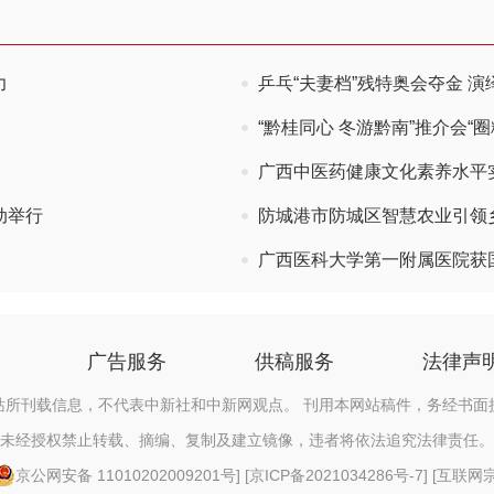
力
乒乓“夫妻档”残特奥会夺金 演
“黔桂同心 冬游黔南”推介会“
广西中医药健康文化素养水平
动举行
防城港市防城区智慧农业引领
广西医科大学第一附属医院获
广告服务
供稿服务
法律声
站所刊载信息，不代表中新社和中新网观点。 刊用本网站稿件，务经书面
未经授权禁止转载、摘编、复制及建立镜像，违者将依法追究法律责任。
京公网安备 11010202009201号
] [
京ICP备2021034286号-7
] [
互联网宗教