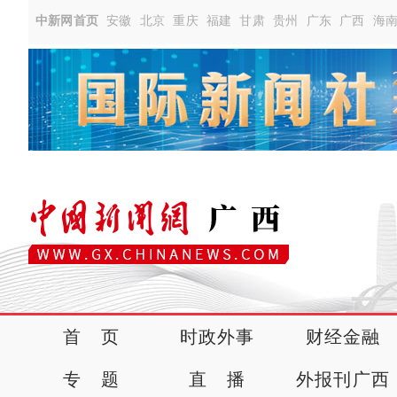
中新网首页
安徽
北京
重庆
福建
甘肃
贵州
广东
广西
海
首 页
时政外事
财经金融
专 题
直 播
外报刊广西