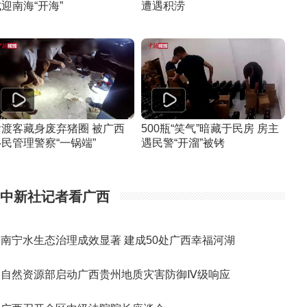
迎南海“开海”
遭遇积涝
偷渡客藏身废弃猪圈 被广西
500瓶“笑气”暗藏于民房 房主
民管理警察“一锅端”
遇民警“开溜”被铐
中新社记者看广西
南宁水生态治理成效显著 建成50处广西幸福河湖
自然资源部启动广西贵州地质灾害防御Ⅳ级响应