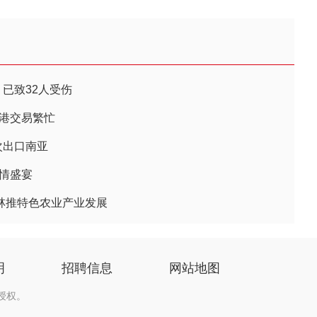
 已致32人受伤
渔港交易繁忙
次出口南亚
风情盛宴
吉林推特色农业产业发展
明
招聘信息
网站地图
授权。