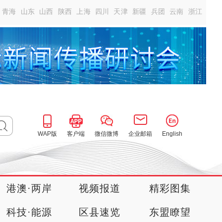
青海
山东
山西
陕西
上海
四川
天津
新疆
兵团
云南
浙江
WAP版
客户端
微信微博
企业邮箱
English
港澳·两岸
视频报道
精彩图集
科技·能源
区县速览
东盟瞭望