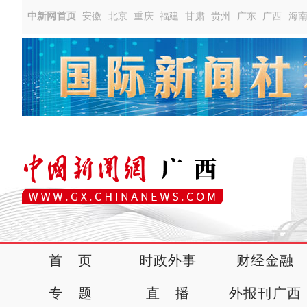
中新网首页
安徽
北京
重庆
福建
甘肃
贵州
广东
广西
海
首 页
时政外事
财经金融
专 题
直 播
外报刊广西