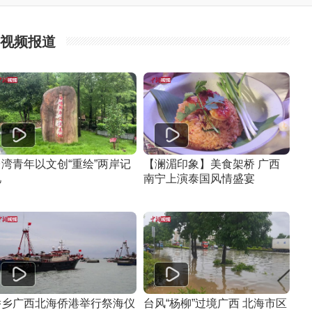
视频报道
台湾青年以文创“重绘”两岸记
【澜湄印象】美食架桥 广西
忆
南宁上演泰国风情盛宴
侨乡广西北海侨港举行祭海仪
台风“杨柳”过境广西 北海市区