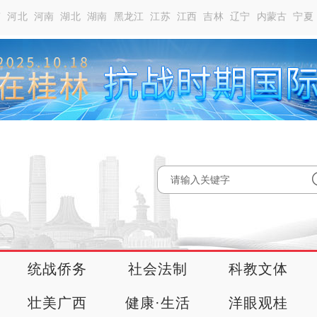
南
河北
河南
湖北
湖南
黑龙江
江苏
江西
吉林
辽宁
内蒙古
宁夏
统战侨务
社会法制
科教文体
壮美广西
健康·生活
洋眼观桂