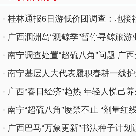
桂林通报6日游低价团调查：地接
广西涠洲岛“观鲸季”暂停寻鲸旅游
南宁调查处置“超硫八角”问题 广
南宁基层人大代表履职春耕一线护
广西“春日经济”趋热 年轻人悦己养
南宁“超硫八角”屡禁不止 “剂量红
广西巴马“万象更新”书法种子计