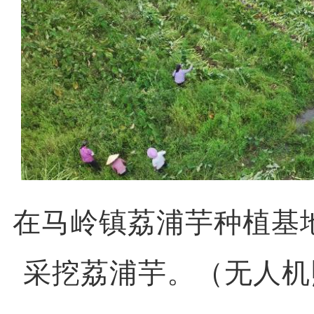
在马岭镇荔浦芋种植基
采挖荔浦芋。（无人机