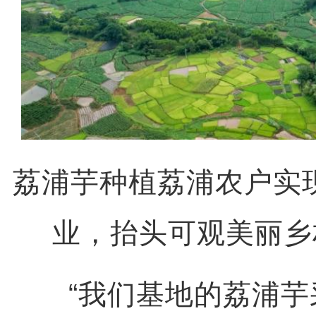
荔浦芋种植荔浦农户实
业，抬头可观美丽乡
“我们基地的荔浦芋