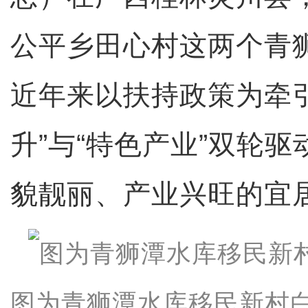
公平乡田心村这两个青
近年来以扶持政策为牵
升”与“特色产业”双轮
貌靓丽、产业兴旺的宜
图为青狮潭水库移民新村白