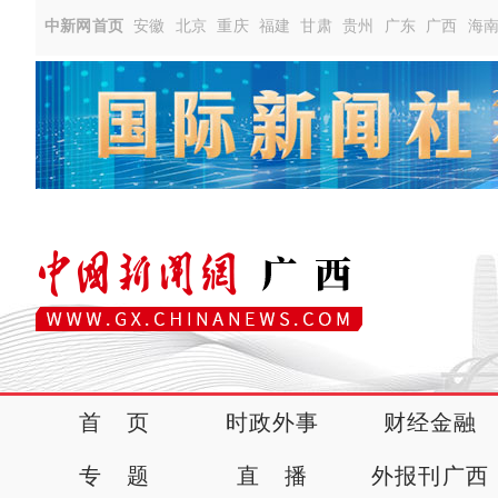
中新网首页
安徽
北京
重庆
福建
甘肃
贵州
广东
广西
海
首 页
时政外事
财经金融
专 题
直 播
外报刊广西