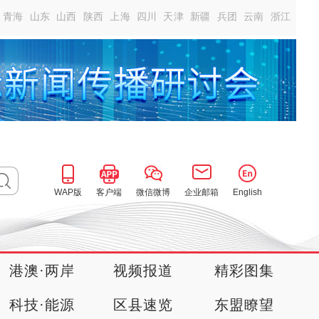
青海
山东
山西
陕西
上海
四川
天津
新疆
兵团
云南
浙江
WAP版
客户端
微信微博
企业邮箱
English
港澳·两岸
视频报道
精彩图集
科技·能源
区县速览
东盟瞭望