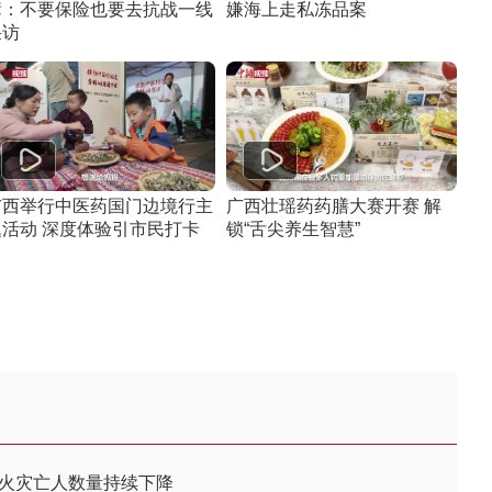
辈：不要保险也要去抗战一线
嫌海上走私冻品案
采访
广西举行中医药国门边境行主
广西壮瑶药药膳大赛开赛 解
题活动 深度体验引市民打卡
锁“舌尖养生智慧”
 火灾亡人数量持续下降