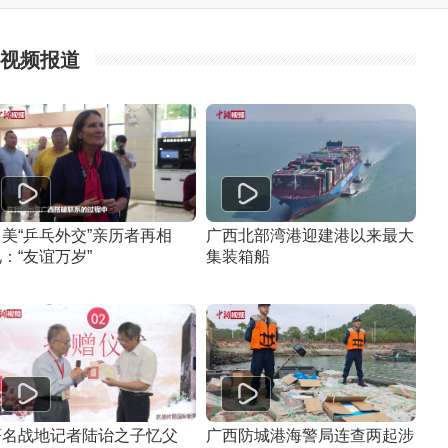
视频报道
中美“乒乓外交”亲历者再相
广西北部湾港迎建港以来最大
：“友谊万岁”
集装箱船
著名战地记者陆诒之子忆父
广西防城港海警局连查两起涉