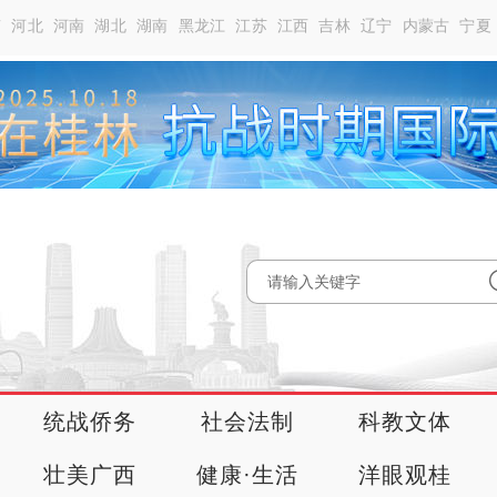
南
河北
河南
湖北
湖南
黑龙江
江苏
江西
吉林
辽宁
内蒙古
宁夏
统战侨务
社会法制
科教文体
壮美广西
健康·生活
洋眼观桂