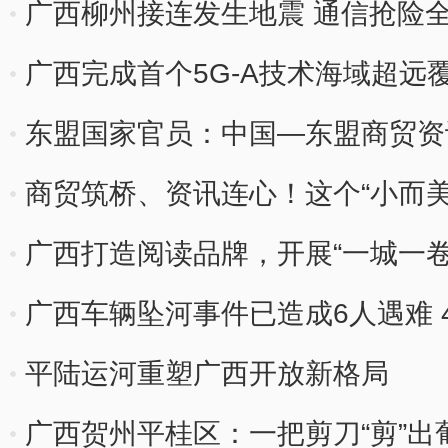
广西柳州接连发生地震 通信抢险
广西完成首个5G-A技术海域超远
东盟国家官员：中国—东盟商贸资
商贸筑桥、资讯连心！这个“小而
盟？
广西打造阅读品牌，开展“一城一卷
广西车辆坠河事件已造成6人遇难 
平陆运河重塑广西开放新格局
广西贺州平桂区：一把剪刀“剪”出葡