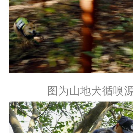
图为山地犬循嗅源