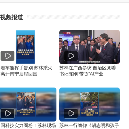
视频报道
隔着车窗挥手告别 苏林乘火
苏林在广西参访 自治区党委
车离开南宁启程回国
书记陈刚“带货”AI产业
中国科技实力圈粉！苏林现场
苏林一行瞻仰《胡志明和孩子