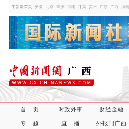
中新网首页
安徽
北京
重庆
福建
甘肃
贵州
广东
广西
海
首 页
时政外事
财经金融
专 题
直 播
外报刊广西