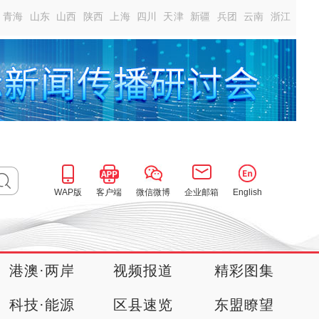
青海
山东
山西
陕西
上海
四川
天津
新疆
兵团
云南
浙江
WAP版
客户端
微信微博
企业邮箱
English
港澳·两岸
视频报道
精彩图集
科技·能源
区县速览
东盟瞭望