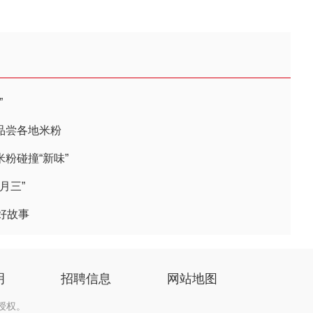
”
相品尝各地米粉
米粉碰撞“新味”
月三”
好故事
明
招聘信息
网站地图
授权。