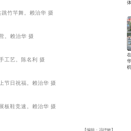
体
【编辑：冯抒敏】