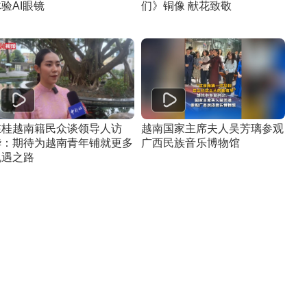
验AI眼镜
们》铜像 献花致敬
在桂越南籍民众谈领导人访
越南国家主席夫人吴芳璃参观
华：期待为越南青年铺就更多
广西民族音乐博物馆
机遇之路