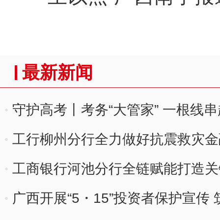
最新新闻
守护高考丨考务“大管家” 一根线
工行柳州分行全力做好抗震救灾金
工商银行河池分行全链赋能打造关
广西开展“5・15”投资者保护宣传