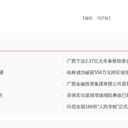
【编辑：冯抒敏】
广西下达2.37亿元冬春救助
遇
桂林成功破获556万元跨区域
广西金融投资集团有限公司原
号
菲律宾垃圾填埋场塌陷事故已致
印尼全国166所“人民学校”