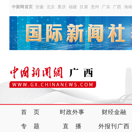
中新网首页
安徽
北京
重庆
福建
甘肃
贵州
广东
广西
海
首 页
时政外事
财经金融
专 题
直 播
外报刊广西