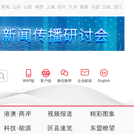
青海
山东
山西
陕西
上海
四川
天津
新疆
兵团
云南
浙江
WAP版
客户端
微信微博
企业邮箱
English
港澳·两岸
视频报道
精彩图集
科技·能源
区县速览
东盟瞭望