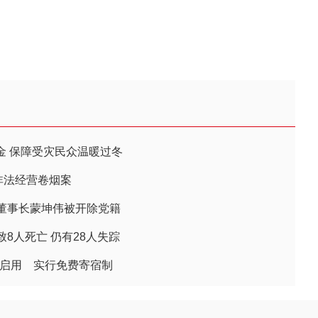
资金 保障受灾民众温暖过冬
非法经营卷烟案
董事长蒙坤伟被开除党籍
8人死亡 仍有28人失踪
正式启用 实行免费寄宿制