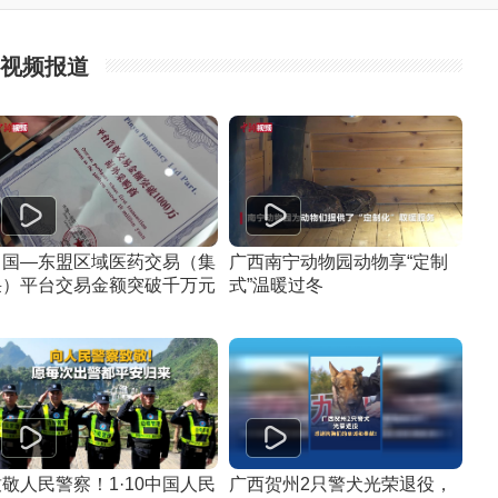
视频报道
中国—东盟区域医药交易（集
广西南宁动物园动物享“定制
采）平台交易金额突破千万元
式”温暖过冬
敬人民警察！1·10中国人民
广西贺州2只警犬光荣退役，