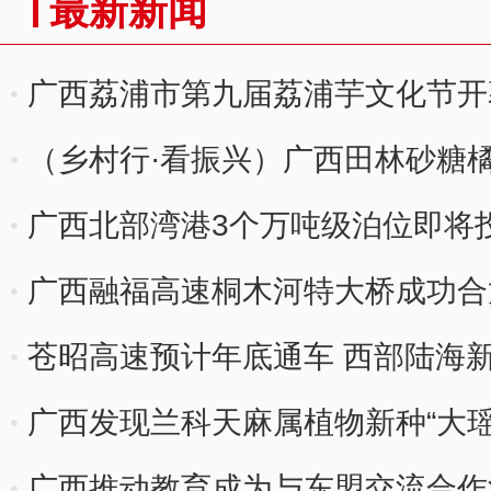
最新新闻
广西荔浦市第九届荔浦芋文化节开
（乡村行·看振兴）广西田林砂糖
广西北部湾港3个万吨级泊位即将
广西融福高速桐木河特大桥成功合
苍昭高速预计年底通车 西部陆海
走廊”
广西发现兰科天麻属植物新种“大瑶
广西推动教育成为与东盟交流合作