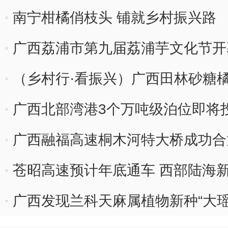
南宁柑橘俏枝头 铺就乡村振兴路
广西荔浦市第九届荔浦芋文化节开
（乡村行·看振兴）广西田林砂糖
广西北部湾港3个万吨级泊位即将
广西融福高速桐木河特大桥成功合
苍昭高速预计年底通车 西部陆海
走廊”
广西发现兰科天麻属植物新种“大瑶