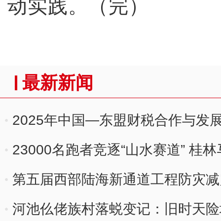
动实践。（完）
最新新闻
2025年中国—东盟财税合作与发
23000名跑者竞逐“山水赛道” 
第五届西部陆海新通道工程防灾减
广西举办
河池仫佬族村落蜕变记：旧时天险地