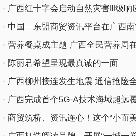
广西红十字会启动自然灾害Ⅲ级响
工作
中国—东盟商贸资讯平台在广西南
营养餐桌成主题 广西全民营养周
陈丽君希望呈现最真诚的一面
广西柳州接连发生地震 通信抢险
广西完成首个5G-A技术海域超远
商贸筑桥、资讯连心！这个“小而
盟？
广西打造阅读品牌，开展“一城一卷