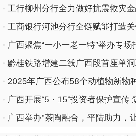
工行柳州分行全力做好抗震救灾金
工商银行河池分行全链赋能打造关
广西聚焦“一小一老一特”举办专场招
黔桂铁路增建二线广西段首座单洞
2025年广西公布58个动植物新物
广西开展“5・15”投资者保护宣传
广西举办"茶陶融合，平陆助力，
动