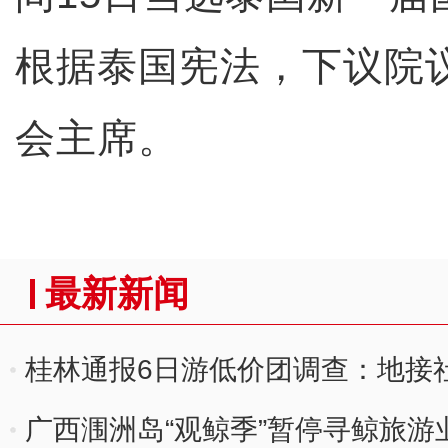
根据泰国宪法，下议院
会主席。
最新新闻
桂林通报6日游低价团调查：地接
广西涠洲岛“观鲸季”暂停寻鲸旅游