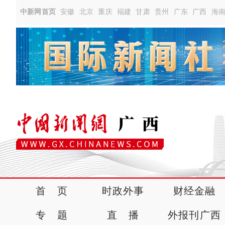
中新网首页
安徽
北京
重庆
福建
甘肃
贵州
广东
广西
海
首 页
时政外事
财经金融
专 题
直 播
外报刊广西