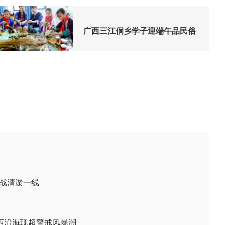
广西三江侗乡学子迎端午品民俗
转战清淤一线
广西沿海现超警戒风暴潮