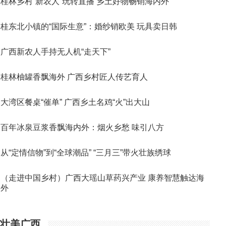
桂林乡村“新农人”玩转直播 乡土好物畅销海内外
桂东北小镇的“国际生意”：婚纱销欧美 玩具卖日韩
广西新农人手持无人机“走天下”
桂林柚罐香飘海外 广西乡村匠人传艺育人
大湾区餐桌“催单” 广西乡土名鸡“火”出大山
百年冰泉豆浆香飘海内外：烟火乡愁 味引八方
从“定情信物”到“全球潮品” “三月三”带火壮族绣球
（走进中国乡村）广西大瑶山草药兴产业 康养智慧触达海
外
壮美广西