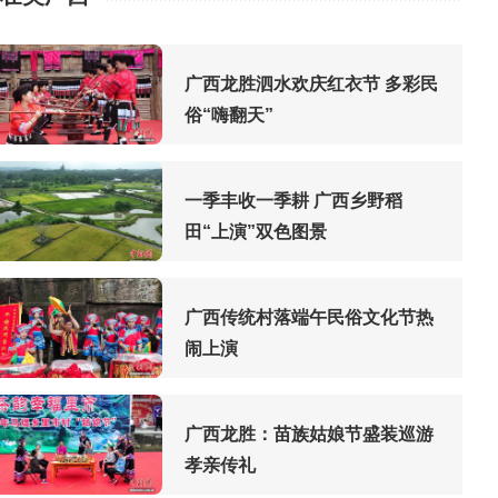
广西龙胜泗水欢庆红衣节 多彩民
俗“嗨翻天”
一季丰收一季耕 广西乡野稻
田“上演”双色图景
广西传统村落端午民俗文化节热
闹上演
广西龙胜：苗族姑娘节盛装巡游
孝亲传礼