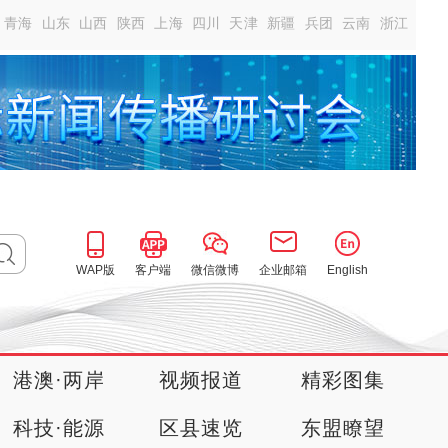
青海
山东
山西
陕西
上海
四川
天津
新疆
兵团
云南
浙江
WAP版
客户端
微信微博
企业邮箱
English
港澳·两岸
视频报道
精彩图集
科技·能源
区县速览
东盟瞭望