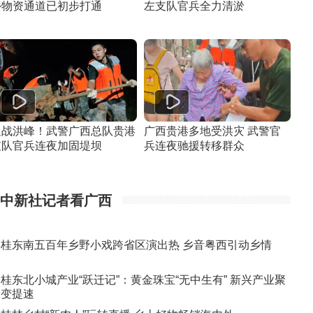
乡物资通道已初步打通
左支队官兵全力清淤
迎战洪峰！武警广西总队贵港
广西贵港多地受洪灾 武警官
支队官兵连夜加固堤坝
兵连夜驰援转移群众
中新社记者看广西
桂东南五百年乡野小戏跨省区演出热 乡音粤西引动乡情
桂东北小城产业“跃迁记”：黄金珠宝“无中生有” 新兴产业聚
变提速