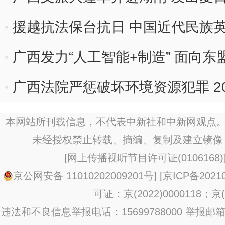
援越抗法保台抗日 中国近代民族
舞台
广西发力“人工智能+制造” 面向
广西法院严惩破坏环境资源犯罪 2
9180件
本网站所刊载信息，不代表中新社和中新网观点。
未经授权禁止转载、摘编、复制及建立镜像
[
网上传播视听节目许可证(0106168)
京公网安备 11010202009201号
] [
京ICP备20210
可证：京(2022)0000118；京(2
违法和不良信息举报电话：15699788000 举报邮箱：jub