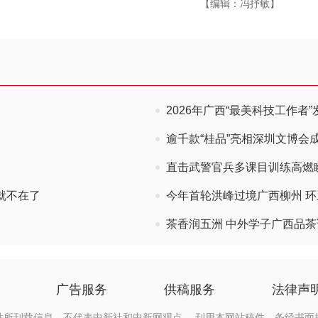
【编辑：冯抒敏】
2026年广西“最美科技工作者”
逾千款“桂品”亮相深圳文博会成
直击武警官兵多课目训练高燃
就不在了
今年首轮洪峰过境广西柳州 
茶香润五洲 中外学子广西品茶
广告服务
供稿服务
法律声
站所刊载信息，不代表中新社和中新网观点。 刊用本网站稿件，务经书面