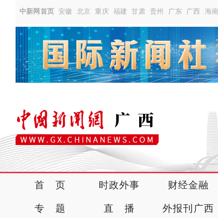
中新网首页
安徽
北京
重庆
福建
甘肃
贵州
广东
广西
海
首 页
时政外事
财经金融
专 题
直 播
外报刊广西