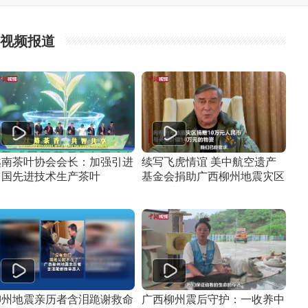
视频报道
越南茶叶协会会长：加强引进
续写飞虎情谊 美中航空遗产
中国先进技术生产茶叶
基金会捐助广西柳州地震灾区
柳州地震亲历者含泪跪谢救命
广西柳州震后守护：一收养中