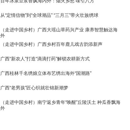
百年冰泉豆浆香飘海内外：烟火乡愁 味引八方
从“定情信物”到“全球潮品” “三月三”带火壮族绣球
（走进中国乡村）广西大瑶山草药兴产业 康养智慧触达海
外
（走进中国乡村）广西乡村百年鹿儿戏古韵添新声
广西“新农人”打造“滴滴打药”解锁农耕新方式
广西桂林千名绣娘立体布艺绣出海外“国潮路”
广西“老男孩”匠心织就壮锦新潮梦
（走进中国乡村）南宁返乡青年“唤醒”丘陵沃土 种瓜香飘海
外