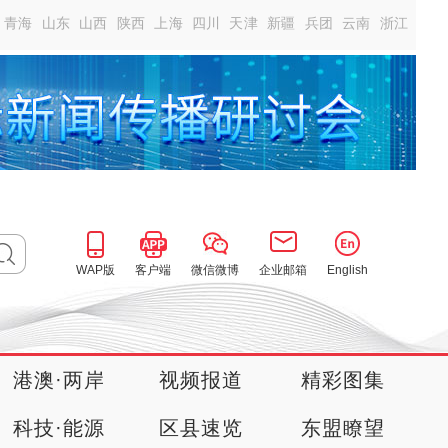
青海
山东
山西
陕西
上海
四川
天津
新疆
兵团
云南
浙江
WAP版
客户端
微信微博
企业邮箱
English
港澳·两岸
视频报道
精彩图集
科技·能源
区县速览
东盟瞭望