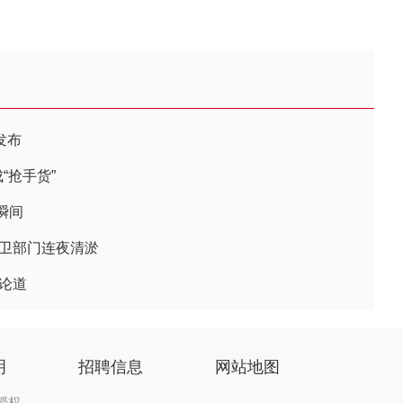
发布
“抢手货”
瞬间
环卫部门连夜清淤
论道
明
招聘信息
网站地图
授权。