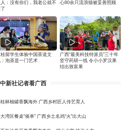
恩人：没有你们，我老公就不
心80余只流浪猫被妥善照顾
在了
在桂留学生体验中国茶道文
广西“最美科技特派员”三十年
化：泡茶是一门艺术
坚守药研一线 令小小罗汉果
结出致富果
中新社记者看广西
桂林柚罐香飘海外 广西乡村匠人传艺育人
大湾区餐桌“催单” 广西乡土名鸡“火”出大山